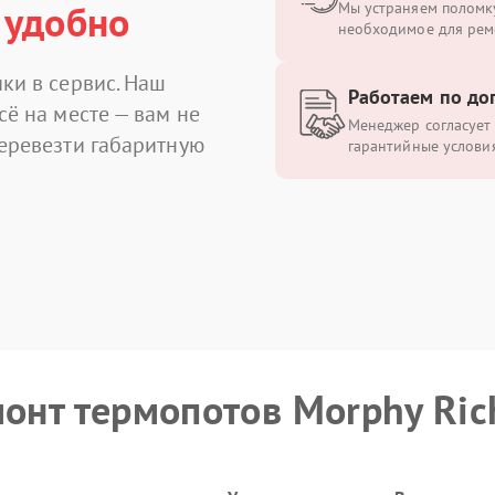
 удобно
Мы устраняем поломку
необходимое для рем
ки в сервис. Наш
Работаем по до
сё на месте — вам не
Менеджер согласует 
перевезти габаритную
гарантийные условия
монт термопотов Morphy Ric