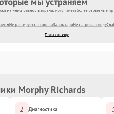
которые мы устраняем
жи на неисправность экрана, могут иметь более серьезные п
ается
Не реагирует на кнопки
Запах гари
Не нагревает воду
Сла
Показать еще
ики Morphy Richards
2
Диагностика