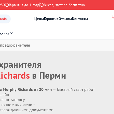
:30
Гарантия до 1 года
Выезд мастера бесплатно
Цены
Гарантия
Отзывы
Контакты
ards
ехника
опредохранителя
хранителя
ichards
в Перми
 Morphy Richards от 20 мин
— быстрый старт работ
нлайн
та по запросу
 точное выявление
дтверждающими документами