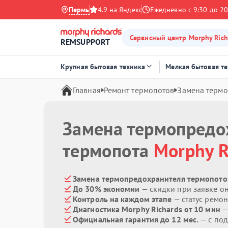
Пермь
4.9 на Яндекс
Ежедневно с 9:30 до 20
Сервисный центр Morphy Rich
REMSUPPORT
Крупная бытовая техника
Мелкая бытовая т
Главная
Ремонт термопотов
Замена терм
Замена термопредо
термопота
Morphy R
Замена термопредохранителя термопотов
До 30% экономии
— скидки при заявке о
Контроль на каждом этапе
— статус ремон
Диагностика Morphy Richards от 10 мин
—
Официальная гарантия до 12 мес.
— с по