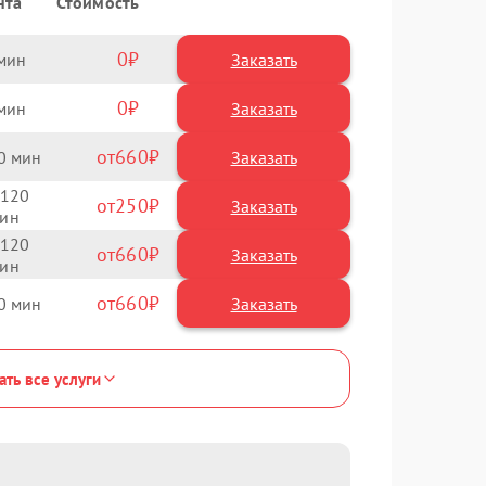
нта
Стоимость
0
Заказать
0
Заказать
660
0
120
250
120
660
660
0
ать все услуги