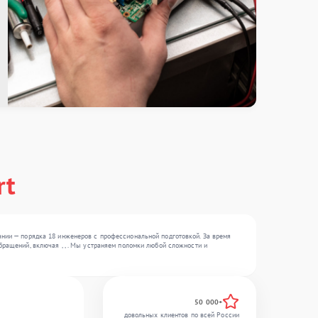
rt
ании — порядка 18 инженеров с профессиональной подготовкой. За время
бращений, включая , , . Мы устраняем поломки любой сложности и
50 000+
довольных клиентов по всей России