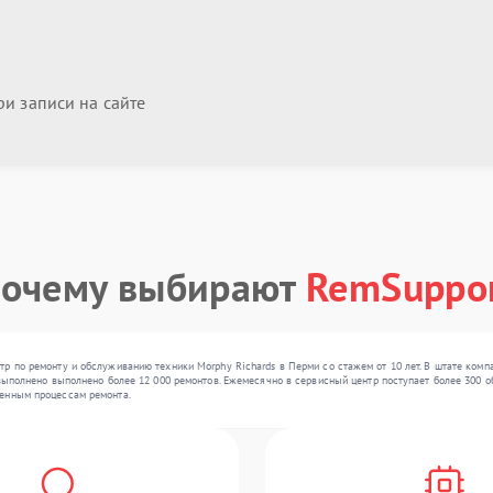
и записи на сайте
очему выбирают
RemSuppo
р по ремонту и обслуживанию техники Morphy Richards в Перми со стажем от 10 лет. В штате комп
 выполнено выполнено более 12 000 ремонтов. Ежемесячно в сервисный центр поступает более 300 о
женным процессам ремонта.