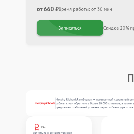
от 660 ₽
Время работы: от 30 мин
Записаться
Скидка 20% пр
П
Morphy RichardsRemSupport — проверенный сервисный цент
работы к нам обратились более 10 000 клиентов, а также
предлагаем стабильный уровень сервиса благодаря отла
13+
лет опыта в ремонте техники