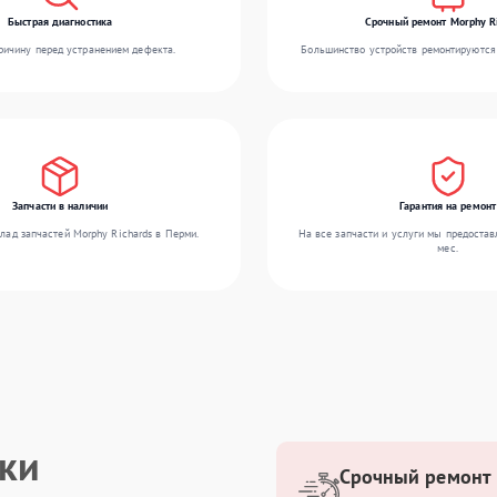
Быстрая диагностика
Срочный ремонт Morphy R
ичину перед устранением дефекта.
Большинство устройств ремонтируются 
Запчасти в наличии
Гарантия на ремонт
лад запчастей Morphy Richards в Перми.
На все запчасти и услуги мы предостав
мес.
ики
Срочный ремонт