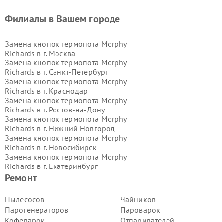
Филиалы в Вашем городе
Замена кнопок термопота Morphy
Richards в г.
Москва
Замена кнопок термопота Morphy
Richards в г.
Санкт-Петербург
Замена кнопок термопота Morphy
Richards в г.
Краснодар
Замена кнопок термопота Morphy
Richards в г.
Ростов-на-Дону
Замена кнопок термопота Morphy
Richards в г.
Нижний Новгород
Замена кнопок термопота Morphy
Richards в г.
Новосибирск
Замена кнопок термопота Morphy
Richards в г.
Екатеринбург
Замена кнопок термопота Morphy
Ремонт
Richards в г.
Казань
Замена кнопок термопота Morphy
Пылесосов
Чайников
Richards в г.
Воронеж
Парогенераторов
Пароварок
Замена кнопок термопота Morphy
Кофеварок
Отпаривателей