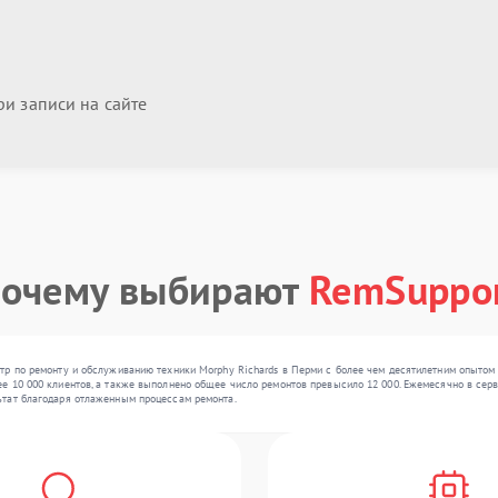
и записи на сайте
очему выбирают
RemSuppo
тр по ремонту и обслуживанию техники Morphy Richards в Перми с более чем десятилетним опытом 
 10 000 клиентов, а также выполнено общее число ремонтов превысило 12 000. Ежемесячно в серви
ьтат благодаря отлаженным процессам ремонта.