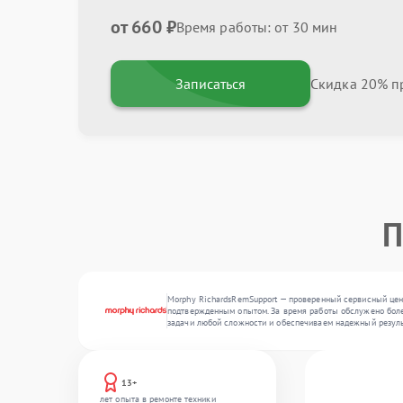
от 660 ₽
Время работы: от 30 мин
Записаться
Скидка 20% пр
П
Morphy RichardsRemSupport — проверенный сервисный цен
подтвержденным опытом. За время работы обслужено более
задачи любой сложности и обеспечиваем надежный резул
13+
лет опыта в ремонте техники