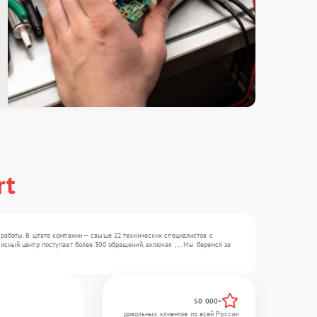
rt
работы. В штате компании — свыше 22 технических специалистов с
сный центр поступает более 300 обращений, включая , , . Мы беремся за
50 000+
довольных клиентов по всей России