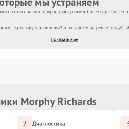
которые мы устраняем
жи на неисправность экрана, могут иметь более серьезные п
ается
Не реагирует на кнопки
Запах гари
Не нагревает воду
Сла
Показать еще
ики Morphy Richards
2
Диагностика