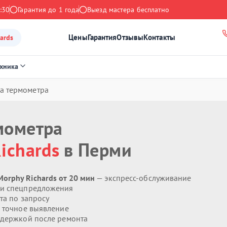
:30
Гарантия до 1 года
Выезд мастера бесплатно
Цены
Гарантия
Отзывы
Контакты
ards
ехника
а термометра
мометра
ichards
в Перми
orphy Richards от 20 мин
— экспресс-обслуживание
 и спецпредложения
та по запросу
 точное выявление
держкой после ремонта