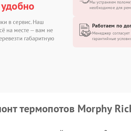
 удобно
Мы устраняем поломку
необходимое для рем
ки в сервис. Наш
Работаем по до
сё на месте — вам не
Менеджер согласует 
перевезти габаритную
гарантийные условия
монт термопотов Morphy Ric