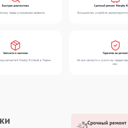
Быстрая диагностика
Срочный ремонт Morphy R
ичину перед устранением дефекта.
Большинство устройств ремонтируются 
Запчасти в наличии
Гарантия на ремонт
лад запчастей Morphy Richards в Перми.
На все запчасти и услуги мы предостав
мес.
ики
Срочный ремонт