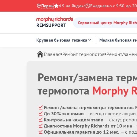
Пермь
4.9 на Яндекс
Ежедневно с 9:30 до 20
Сервисный центр Morphy Rich
REMSUPPORT
Крупная бытовая техника
Мелкая бытовая т
Главная
Ремонт термопотов
Ремонт/замен
Ремонт/замена тер
термопота
Morphy R
Ремонт/замена термометра термопотов M
До 30% экономии
— всегда свежие акции
Контроль на каждом этапе
— статус ремон
Диагностика Morphy Richards от 10 мин
—
Официальная гарантия до 12 мес.
— с под