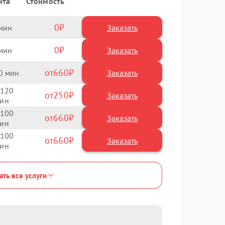
нта
Стоимость
0
Заказать
0
Заказать
660
0
120
250
100
660
100
660
ать все услуги