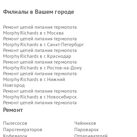
Филиалы в Вашем городе
Ремонт цепей питания термопота
Morphy Richards в г.
Москва
Ремонт цепей питания термопота
Morphy Richards в г.
Санкт-Петербург
Ремонт цепей питания термопота
Morphy Richards в г.
Краснодар
Ремонт цепей питания термопота
Morphy Richards в г.
Ростов-на-Дону
Ремонт цепей питания термопота
Morphy Richards в г.
Нижний
Новгород
Ремонт цепей питания термопота
Morphy Richards в г.
Новосибирск
Ремонт цепей питания термопота
Morphy Richards в г.
Екатеринбург
Ремонт
Ремонт цепей питания термопота
Morphy Richards в г.
Казань
Пылесосов
Чайников
Ремонт цепей питания термопота
Парогенераторов
Пароварок
Morphy Richards в г.
Воронеж
Кофеварок
Отпаривателей