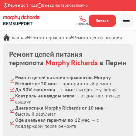
Гарантия до 1 года
Пермь
Выезд мастера бесплатно
Заявка
REMSUPPORT
Позвонить
Главная
Ремонт термопотов
Ремонт цепей питания
Ремонт цепей питания
термопота
Morphy Richards
в Перми
Ремонт цепей питания термопотов Morphy
Richards от 20 мин
— приоритетный ремонт
До 30% экономии
— самые выгодные условия
Контроль на каждом этапе
— от диагностики до
выдачи
Диагностика Morphy Richards от 10 мин
—
быстрый результат
Официальная гарантия до 12 мес.
— с
поддержкой после ремонта