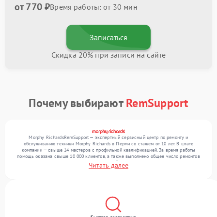
от 770 ₽
Время работы: от 30 мин
Записаться
Скидка 20% при записи на сайте
Почему выбирают
RemSupport
Morphy RichardsRemSupport — экспертный сервисный центр по ремонту и
обслуживанию техники Morphy Richards в Перми со стажем от 10 лет. В штате
компании — свыше 14 мастеров с профильной квалификацией. За время работы
помощь оказана свыше 10 000 клиентов, а также выполнено общее число ремонтов
превысило 12 000. Ежемесячно в сервисный центр поступает свыше 300 единиц
Читать далее
техники, включая , , . Мы устраняем поломки любой сложности и гарантируем
высокое качество обслуживания благодаря использованию современного
оборудования.