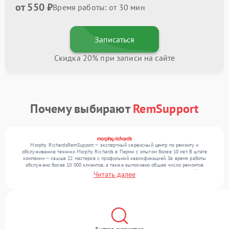
от 550 ₽
Время работы: от 30 мин
Записаться
Скидка 20% при записи на сайте
Почему выбирают
RemSupport
Morphy RichardsRemSupport — экспертный сервисный центр по ремонту и
обслуживанию техники Morphy Richards в Перми с опытом более 10 лет. В штате
компании — свыше 22 мастеров с профильной квалификацией. За время работы
обслужено более 10 000 клиентов, а также выполнено общее число ремонтов
превысило 12 000. Ежемесячно в сервисный центр поступает от 300 устройств,
Читать далее
включая , , . Мы устраняем поломки любой сложности и предлагаем стабильный
уровень сервиса благодаря опыту команды.