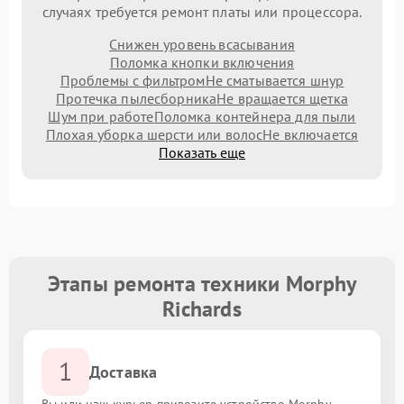
случаях требуется ремонт платы или процессора.
Снижен уровень всасывания
Поломка кнопки включения
Проблемы с фильтром
Не сматывается шнур
Протечка пылесборника
Не вращается щетка
Шум при работе
Поломка контейнера для пыли
Плохая уборка шерсти или волос
Не включается
Показать еще
Этапы ремонта техники Morphy
Richards
1
Доставка
Вы или наш курьер привозите устройство Morphy