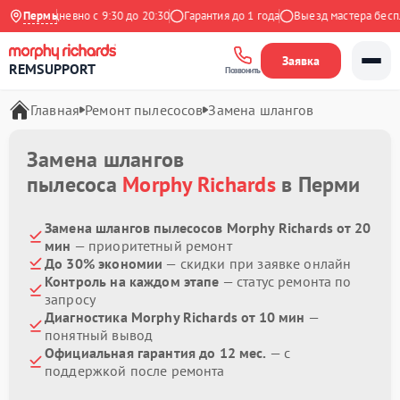
с
Ежедневно с 9:30 до 20:30
Пермь
Гарантия до 1 года
Выезд мастера беспла
Заявка
REMSUPPORT
Позвонить
Главная
Ремонт пылесосов
Замена шлангов
Замена шлангов
пылесоса
Morphy Richards
в Перми
Замена шлангов пылесосов Morphy Richards от 20
мин
— приоритетный ремонт
До 30% экономии
— скидки при заявке онлайн
Контроль на каждом этапе
— статус ремонта по
запросу
Диагностика Morphy Richards от 10 мин
—
понятный вывод
Официальная гарантия до 12 мес.
— с
поддержкой после ремонта