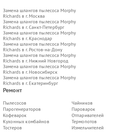
Замена шлангов пылесоса Morphy
Richards в г.
Москва
Замена шлангов пылесоса Morphy
Richards в г.
Санкт-Петербург
Замена шлангов пылесоса Morphy
Richards в г.
Краснодар
Замена шлангов пылесоса Morphy
Richards в г.
Ростов-на-Дону
Замена шлангов пылесоса Morphy
Richards в г.
Нижний Новгород
Замена шлангов пылесоса Morphy
Richards в г.
Новосибирск
Замена шлангов пылесоса Morphy
Richards в г.
Екатеринбург
Замена шлангов пылесоса Morphy
Ремонт
Richards в г.
Казань
Замена шлангов пылесоса Morphy
Пылесосов
Чайников
Richards в г.
Воронеж
Парогенераторов
Пароварок
Замена шлангов пылесоса Morphy
Кофеварок
Отпаривателей
Richards в г.
Волгоград
Кухонных комбайнов
Термопотов
Замена шлангов пылесоса Morphy
Тостеров
Измельчителей
Richards в г.
Самара