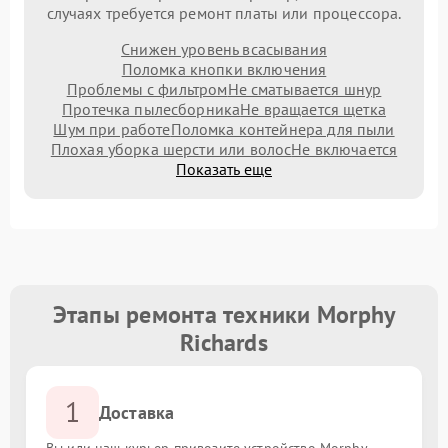
случаях требуется ремонт платы или процессора.
Снижен уровень всасывания
Поломка кнопки включения
Проблемы с фильтром
Не сматывается шнур
Протечка пылесборника
Не вращается щетка
Шум при работе
Поломка контейнера для пыли
Плохая уборка шерсти или волос
Не включается
Показать еще
Этапы ремонта техники Morphy
Richards
1
Доставка
Вы или наш курьер привозите устройство Morphy