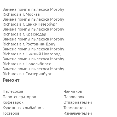
Замена помпы пылесоса Morphy
Richards в г.
Москва
Замена помпы пылесоса Morphy
Richards в г.
Санкт-Петербург
Замена помпы пылесоса Morphy
Richards в г.
Краснодар
Замена помпы пылесоса Morphy
Richards в г.
Ростов-на-Дону
Замена помпы пылесоса Morphy
Richards в г.
Нижний Новгород
Замена помпы пылесоса Morphy
Richards в г.
Новосибирск
Замена помпы пылесоса Morphy
Richards в г.
Екатеринбург
Замена помпы пылесоса Morphy
Ремонт
Richards в г.
Казань
Замена помпы пылесоса Morphy
Пылесосов
Чайников
Richards в г.
Воронеж
Парогенераторов
Пароварок
Замена помпы пылесоса Morphy
Кофеварок
Отпаривателей
Richards в г.
Волгоград
Кухонных комбайнов
Термопотов
Замена помпы пылесоса Morphy
Тостеров
Измельчителей
Richards в г.
Самара