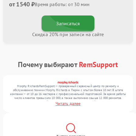
от 1540 ₽
Время работы: от 30 мин
Записаться
Скидка 20% при записи на сайте
Почему выбирают
RemSupport
Morphy RichardsRemSupport — проверенный сервисный центр по ремонту и
обслуживанию техники Morphy Richards в Перми с опытом более 10 лет. В штате
компании — от 10 до 16 мастеров с профессиональной подготовкой. За время работы
число клиентов превысило 10 000, а также выполнено свыше 12 000 ремонтов.
Ежемесячно в сервисный центр поступает более 300 устройств, включая , , . Мы
Читать далее
работаем с широким спектром неисправностей и предлагаем стабильный уровень
сервиса благодаря квалификации мастеров.