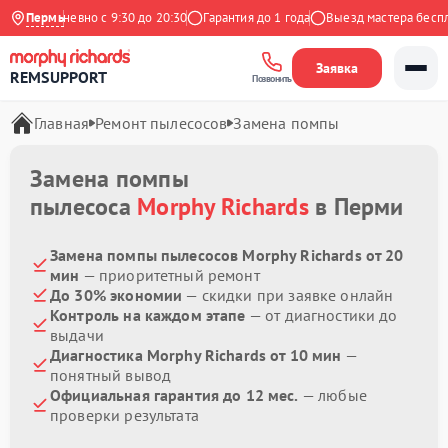
с
Ежедневно с 9:30 до 20:30
Пермь
Гарантия до 1 года
Выезд мастера беспла
Заявка
REMSUPPORT
Позвонить
Главная
Ремонт пылесосов
Замена помпы
Замена помпы
пылесоса
Morphy Richards
в Перми
Замена помпы пылесосов Morphy Richards от 20
мин
— приоритетный ремонт
До 30% экономии
— скидки при заявке онлайн
Контроль на каждом этапе
— от диагностики до
выдачи
Диагностика Morphy Richards от 10 мин
—
понятный вывод
Официальная гарантия до 12 мес.
— любые
проверки результата