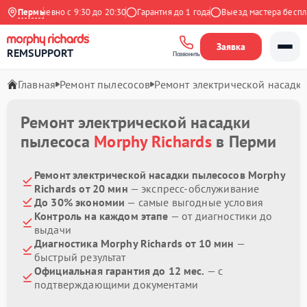
Ежедневно с 9:30 до 20:30
Пермь
Гарантия до 1 года
Выезд мастера бесплат
Заявка
REMSUPPORT
Позвонить
Главная
Ремонт пылесосов
Ремонт электрической насадк
Ремонт электрической насадки
пылесоса
Morphy Richards
в Перми
Ремонт электрической насадки пылесосов Morphy
Richards от 20 мин
— экспресс-обслуживание
До 30% экономии
— самые выгодные условия
Контроль на каждом этапе
— от диагностики до
выдачи
Диагностика Morphy Richards от 10 мин
—
быстрый результат
Официальная гарантия до 12 мес.
— с
подтверждающими документами