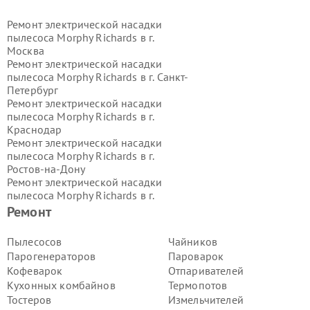
Ремонт электрической насадки
пылесоса Morphy Richards в г.
Москва
Ремонт электрической насадки
пылесоса Morphy Richards в г.
Санкт-
Петербург
Ремонт электрической насадки
пылесоса Morphy Richards в г.
Краснодар
Ремонт электрической насадки
пылесоса Morphy Richards в г.
Ростов-на-Дону
Ремонт электрической насадки
пылесоса Morphy Richards в г.
Нижний Новгород
Ремонт
Ремонт электрической насадки
пылесоса Morphy Richards в г.
Пылесосов
Чайников
Новосибирск
Парогенераторов
Пароварок
Ремонт электрической насадки
Кофеварок
Отпаривателей
пылесоса Morphy Richards в г.
Кухонных комбайнов
Термопотов
Екатеринбург
Тостеров
Измельчителей
Ремонт электрической насадки