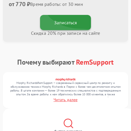
от 770 ₽
Время работы: от 30 мин
Записаться
Скидка 20% при записи на сайте
Почему выбирают
RemSupport
Morphy RichardsRemSupport — современный сервисный центр по ремонту и
обслуживанию техники Morphy Richards в Перми с более чем десятилетним опытом
работы. В штате компании — более 19 технических специалистов с подтвержденным
опытом. За время работы к нам обратились более 10 000 клиентов, а также
выполнено выполнено более 12 000 ремонтов. Ежемесячно в сервисный центр
Читать далее
поступает свыше 300 единиц техники, включая , , . Мы беремся за задачи любой
сложности и обеспечиваем надежный результат благодаря квалификации мастеров.