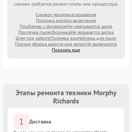
случаях требуется ремонт платы или процессора.
Снижен уровень всасывания
Поломка кнопки включения
Проблемы с фильтром
Не сматывается шнур
Протечка пылесборника
Не вращается щетка
Шум при работе
Поломка контейнера для пыли
Плохая уборка шерсти или волос
Не включается
Показать еще
Этапы ремонта техники Morphy
Richards
1
Доставка
Вы или наш курьер привозите устройство Morphy