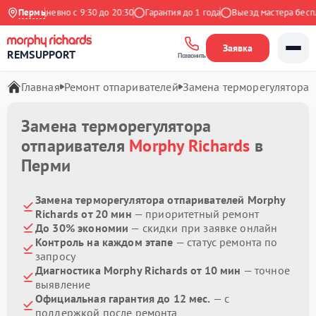
с
Ежедневно с 9:30 до 20:30
Пермь
Гарантия до 1 года
Выезд мастера беспла
Заявка
REMSUPPORT
Позвонить
Главная
Ремонт отпаривателей
Замена терморегулятора
Замена терморегулятора
отпаривателя
Morphy Richards
в
Перми
Замена терморегулятора отпаривателей Morphy
Richards от 20 мин
— приоритетный ремонт
До 30% экономии
— скидки при заявке онлайн
Контроль на каждом этапе
— статус ремонта по
запросу
Диагностика Morphy Richards от 10 мин
— точное
выявление
Официальная гарантия до 12 мес.
— с
поддержкой после ремонта