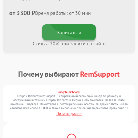
от 3300 ₽
Время работы: от 30 мин
Записаться
Скидка 20% при записи на сайте
Почему выбирают
RemSupport
Morphy RichardsRemSupport — современный сервисный центр по ремонту и
обслуживанию техники Morphy Richards в Перми с опытом более 10 лет. В штате
компании — порядка 18 мастеров с подтвержденным опытом. За время работы число
клиентов превысило 10 000, а также выполнено общее число ремонтов превысило 12
000. Ежемесячно в сервисный центр поступает свыше 300 единиц техники, включая , ,
Читать далее
. Мы выполняем ремонт различного уровня сложности и обеспечиваем надежный
результат благодаря использованию современного оборудования.