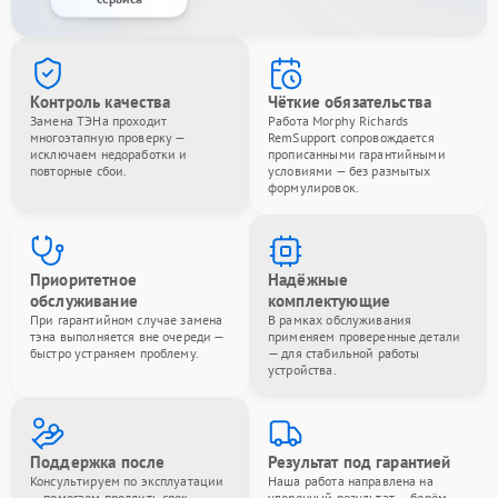
Контроль качества
Чёткие обязательства
Замена ТЭНа проходит
Работа Morphy Richards
многоэтапную проверку —
RemSupport сопровождается
исключаем недоработки и
прописанными гарантийными
повторные сбои.
условиями — без размытых
формулировок.
Приоритетное
Надёжные
обслуживание
комплектующие
При гарантийном случае замена
В рамках обслуживания
тэна выполняется вне очереди —
применяем проверенные детали
быстро устраняем проблему.
— для стабильной работы
устройства.
Поддержка после
Результат под гарантией
Консультируем по эксплуатации
Наша работа направлена на
— помогаем продлить срок
уверенный результат — берём