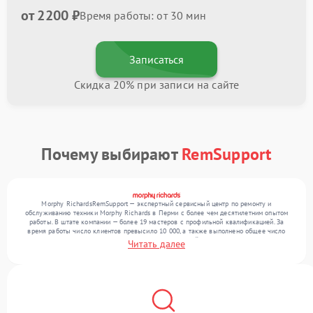
от 2200 ₽
Время работы: от 30 мин
Записаться
Скидка 20% при записи на сайте
Почему выбирают
RemSupport
Morphy RichardsRemSupport — экспертный сервисный центр по ремонту и
обслуживанию техники Morphy Richards в Перми с более чем десятилетним опытом
работы. В штате компании — более 19 мастеров с профильной квалификацией. За
время работы число клиентов превысило 10 000, а также выполнено общее число
ремонтов превысило 12 000. Ежемесячно в сервисный центр поступает более 300
Читать далее
устройств, включая , , . Мы беремся за задачи любой сложности и поддерживаем
высокий стандарт качества благодаря опыту команды.