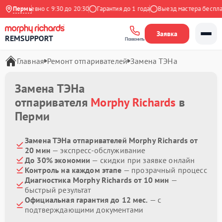
Ежедневно с 9:30 до 20:30
Пермь
Гарантия до 1 года
Выезд мастера бесплатн
Заявка
REMSUPPORT
Позвонить
Главная
Ремонт отпаривателей
Замена ТЭНа
Замена ТЭНа
отпаривателя
Morphy Richards
в
Перми
Замена ТЭНа отпаривателей Morphy Richards от
20 мин
— экспресс-обслуживание
До 30% экономии
— скидки при заявке онлайн
Контроль на каждом этапе
— прозрачный процесс
Диагностика Morphy Richards от 10 мин
—
быстрый результат
Официальная гарантия до 12 мес.
— с
подтверждающими документами