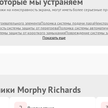
которые мы устраняем
жи на неисправность экрана, могут иметь более серьезные п
гревательного элемента
Поломка системы подачи пара
Неиспр
сть системы защиты от перегрева
Поломка системы автоматич
темы защиты от короткого замыкания
Повреждение системы з
Показать еще
ики Morphy Richards