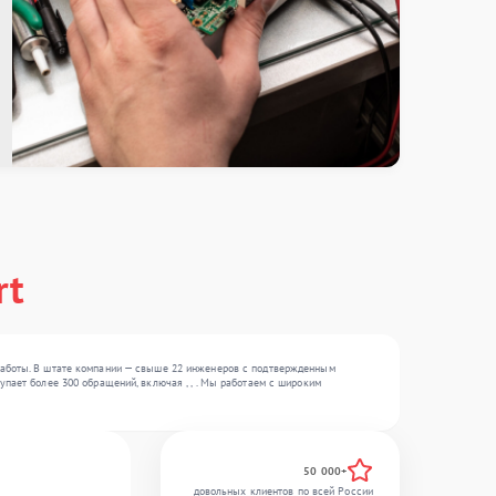
rt
работы. В штате компании — свыше 22 инженеров с подтвержденным
пает более 300 обращений, включая , , . Мы работаем с широким
50 000+
довольных клиентов по всей России