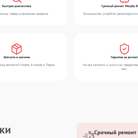
Быстрая диагностика
Срочный ремонт Morphy R
ичину перед устранением дефекта.
Большинство устройств ремонтируются 
Запчасти в наличии
Гарантия на ремонт
лад запчастей Morphy Richards в Перми.
На все запчасти и услуги мы предостав
мес.
ики
Срочный ремонт