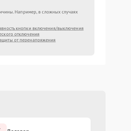
ричины. Например, в сложных случаях
авность кнопки включения/выключения
еского отключения
ащиты от перенапряжения