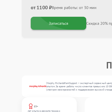
от 1100 ₽
Время работы: от 30 мин
Записаться
Скидка 20% пр
П
Morphy RichardsRemSupport — экспертный сервисный цент
опытом. За время работы число клиентов превысило 10 00
спектром неисправностей и поддерживаем высокий станда
13+
лет опыта в ремонте техники