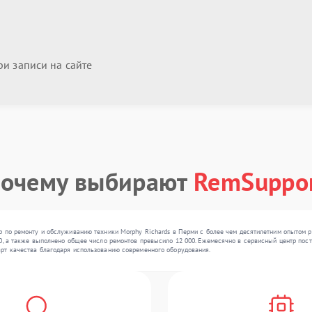
и записи на сайте
очему выбирают
RemSuppo
р по ремонту и обслуживанию техники Morphy Richards в Перми с более чем десятилетним опытом 
0, а также выполнено общее число ремонтов превысило 12 000. Ежемесячно в сервисный центр посту
рт качества благодаря использованию современного оборудования.