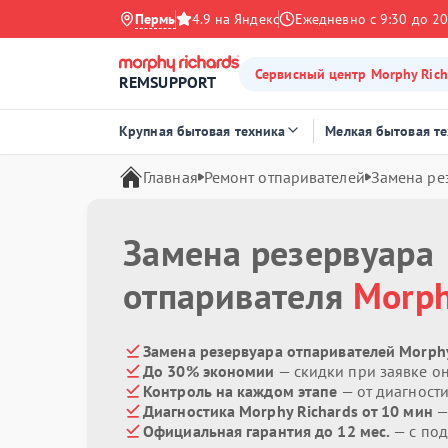
Пермь
4.9 на Яндекс
Ежедневно с 9:30 до 20
Сервисный центр Morphy Rich
REMSUPPORT
Крупная бытовая техника
Мелкая бытовая т
Главная
Ремонт отпаривателей
Замена ре
Замена резервуара
отпаривателя
Morph
Замена резервуара отпаривателей Morphy
До 30% экономии
— скидки при заявке о
Контроль на каждом этапе
— от диагност
Диагностика Morphy Richards от 10 мин
—
Официальная гарантия до 12 мес.
— с по