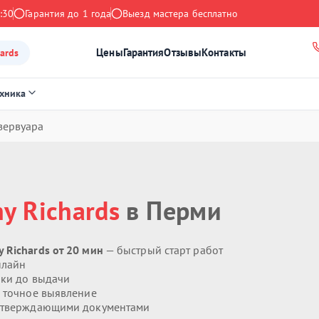
:30
Гарантия до 1 года
Выезд мастера бесплатно
Цены
Гарантия
Отзывы
Контакты
ards
ехника
зервуара
y Richards
в Перми
 Richards от 20 мин
— быстрый старт работ
нлайн
ики до выдачи
 точное выявление
дтверждающими документами