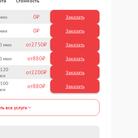
нта
Стоимость
0
Заказать
0
Заказать
2750
0
880
0
120
2200
100
880
ть все услуги