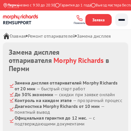
с
Ежедневно с 9:30 до 20:30
Пермь
Гарантия до 1 года
Выезд мастера беспла
Заявка
REMSUPPORT
Позвонить
Главная
Ремонт отпаривателей
Замена дисплея
Замена дисплея
отпаривателя
Morphy Richards
в
Перми
Замена дисплея отпаривателей Morphy Richards
от 20 мин
— быстрый старт работ
До 30% экономии
— скидки при заявке онлайн
Контроль на каждом этапе
— прозрачный процесс
Диагностика Morphy Richards от 10 мин
—
понятный вывод
Официальная гарантия до 12 мес.
— с
подтверждающими документами