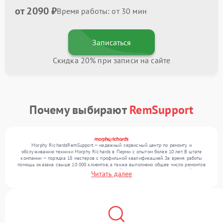
от 2090 ₽
Время работы: от 30 мин
Записаться
Скидка 20% при записи на сайте
Почему выбирают
RemSupport
Morphy RichardsRemSupport — надежный сервисный центр по ремонту и
обслуживанию техники Morphy Richards в Перми с опытом более 10 лет. В штате
компании — порядка 18 мастеров с профильной квалификацией. За время работы
помощь оказана свыше 10 000 клиентов, а также выполнено общее число ремонтов
превысило 12 000. Ежемесячно в сервисный центр поступает от 300 устройств,
Читать далее
включая , , . Мы устраняем поломки любой сложности и гарантируем высокое
качество обслуживания благодаря отлаженным процессам ремонта.