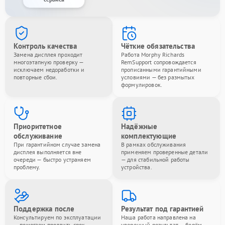
Контроль качества
Чёткие обязательства
Замена дисплея проходит
Работа Morphy Richards
многоэтапную проверку —
RemSupport сопровождается
исключаем недоработки и
прописанными гарантийными
повторные сбои.
условиями — без размытых
формулировок.
Приоритетное
Надёжные
обслуживание
комплектующие
При гарантийном случае замена
В рамках обслуживания
дисплея выполняется вне
применяем проверенные детали
очереди — быстро устраняем
— для стабильной работы
проблему.
устройства.
Поддержка после
Результат под гарантией
Консультируем по эксплуатации
Наша работа направлена на
— помогаем продлить срок
уверенный результат — берём