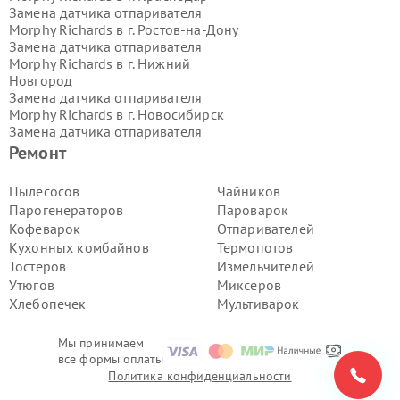
Замена датчика отпаривателя
Morphy Richards в г.
Ростов-на-Дону
Замена датчика отпаривателя
Morphy Richards в г.
Нижний
Новгород
Замена датчика отпаривателя
Morphy Richards в г.
Новосибирск
Замена датчика отпаривателя
Morphy Richards в г.
Екатеринбург
Ремонт
Замена датчика отпаривателя
Morphy Richards в г.
Казань
Пылесосов
Чайников
Замена датчика отпаривателя
Парогенераторов
Пароварок
Morphy Richards в г.
Воронеж
Кофеварок
Отпаривателей
Замена датчика отпаривателя
Кухонных комбайнов
Термопотов
Morphy Richards в г.
Волгоград
Тостеров
Измельчителей
Замена датчика отпаривателя
Morphy Richards в г.
Самара
Утюгов
Миксеров
Замена датчика отпаривателя
Хлебопечек
Мультиварок
Morphy Richards в г.
Пермь
Замена датчика отпаривателя
Мы принимаем
Morphy Richards в г.
Красноярск
все формы оплаты
Замена датчика отпаривателя
Политика конфиденциальности
Morphy Richards в г.
Ижевск