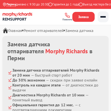
кс
Ежедневно с 9:30 до 20:30
Пермь
Гарантия до 1 года
Выезд мастера беспл
Заявка
REMSUPPORT
Позвонить
Главная
Ремонт отпаривателей
Замена датчика
Замена датчика
отпаривателя
Morphy Richards
в
Перми
Замена датчика отпаривателей Morphy Richards
от 20 мин
— быстрый старт работ
До 30% экономии
— скидки при заявке онлайн
Контроль на каждом этапе
— от диагностики до
выдачи
Диагностика Morphy Richards от 10 мин
—
понятный вывод
Официальная гарантия до 12 мес.
— с
подтверждающими документами