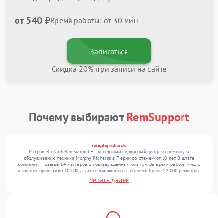
от 540 ₽
Время работы: от 30 мин
Записаться
Скидка 20% при записи на сайте
Почему выбирают
RemSupport
Morphy RichardsRemSupport — экспертный сервисный центр по ремонту и
обслуживанию техники Morphy Richards в Перми со стажем от 10 лет. В штате
компании — свыше 14 мастеров с подтвержденным опытом. За время работы число
клиентов превысило 10 000, а также выполнено выполнено более 12 000 ремонтов.
Ежемесячно в сервисный центр поступает более 300 обращений, включая , , . Мы
Читать далее
устраняем поломки любой сложности и обеспечиваем надежный результат благодаря
использованию современного оборудования.