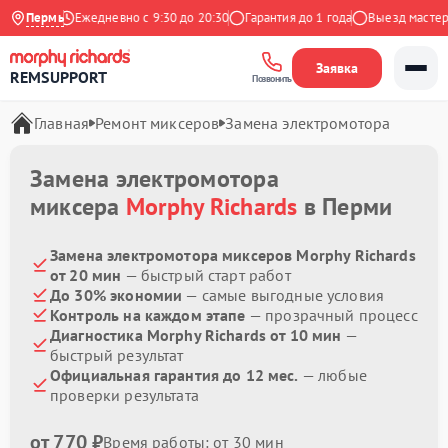
а Яндекс
Пермь
Ежедневно с 9:30 до 20:30
Гарантия до 1 года
Выезд мастера 
Заявка
REMSUPPORT
Позвонить
Главная
Ремонт миксеров
Замена электромотора
Замена электромотора
миксера
Morphy Richards
в Перми
Замена электромотора миксеров Morphy Richards
от 20 мин
— быстрый старт работ
До 30% экономии
— самые выгодные условия
Контроль на каждом этапе
— прозрачный процесс
Диагностика Morphy Richards от 10 мин
—
быстрый результат
Официальная гарантия до 12 мес.
— любые
проверки результата
от 770 ₽
Время работы: от 30 мин