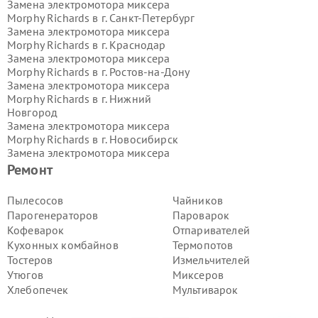
Замена электромотора миксера
Morphy Richards в г.
Санкт-Петербург
Замена электромотора миксера
Morphy Richards в г.
Краснодар
Замена электромотора миксера
Morphy Richards в г.
Ростов-на-Дону
Замена электромотора миксера
Morphy Richards в г.
Нижний
Новгород
Замена электромотора миксера
Morphy Richards в г.
Новосибирск
Замена электромотора миксера
Morphy Richards в г.
Екатеринбург
Ремонт
Замена электромотора миксера
Morphy Richards в г.
Казань
Пылесосов
Чайников
Замена электромотора миксера
Парогенераторов
Пароварок
Morphy Richards в г.
Воронеж
Кофеварок
Отпаривателей
Замена электромотора миксера
Кухонных комбайнов
Термопотов
Morphy Richards в г.
Волгоград
Тостеров
Измельчителей
Замена электромотора миксера
Morphy Richards в г.
Самара
Утюгов
Миксеров
Замена электромотора миксера
Хлебопечек
Мультиварок
Morphy Richards в г.
Пермь
Замена электромотора миксера