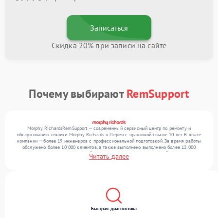
Записаться
Скидка 20% при записи на сайте
Почему выбирают
RemSupport
Morphy RichardsRemSupport — современный сервисный центр по ремонту и
обслуживанию техники Morphy Richards в Перми с практикой свыше 10 лет. В штате
компании — более 19 инженеров с профессиональной подготовкой. За время работы
обслужено более 10 000 клиентов, а также выполнено выполнено более 12 000
ремонтов. Ежемесячно в сервисный центр поступает более 300 устройств, включая , , .
Читать далее
Мы выполняем ремонт различного уровня сложности и гарантируем высокое
качество обслуживания благодаря отлаженным процессам ремонта.
Быстрая диагностика