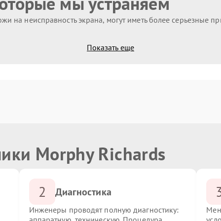
которые мы устраняем
жи на неисправность экрана, могут иметь более серьезные п
Показать еще
ики Morphy Richards
2
Диагностика
Инженеры проводят полную диагностику:
Мен
аппаратную, техническую. Процедура
усл