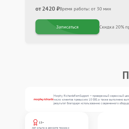
от 2420 ₽
Время работы: от 30 мин
Записаться
Скидка 20% пр
П
Morphy RichardsRemSupport — проверенный сервисный цент
число клиентов превысило 10 000, а также выполнено вып
результат благодаря использованию современного оборуд
13+
лет опыта в ремонте техники