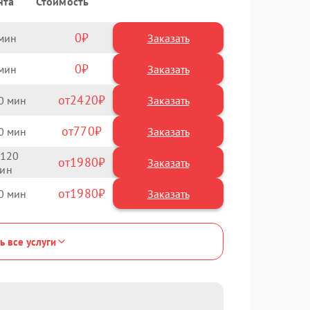
нта
Стоимость
0
Заказать
0
Заказать
2420
0
770
0
120
1980
1980
0
ь все услуги