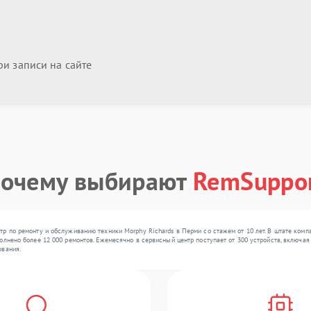
и записи на сайте
очему выбирают
RemSuppo
р по ремонту и обслуживанию техники Morphy Richards в Перми со стажем от 10 лет. В штате ком
олнено более 12 000 ремонтов. Ежемесячно в сервисный центр поступает от 300 устройств, включая
ования.