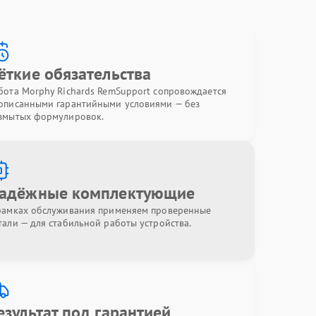
ёткие обязательства
бота Morphy Richards RemSupport сопровождается
описанными гарантийными условиями — без
змытых формулировок.
адёжные комплектующие
рамках обслуживания применяем проверенные
тали — для стабильной работы устройства.
езультат под гарантией