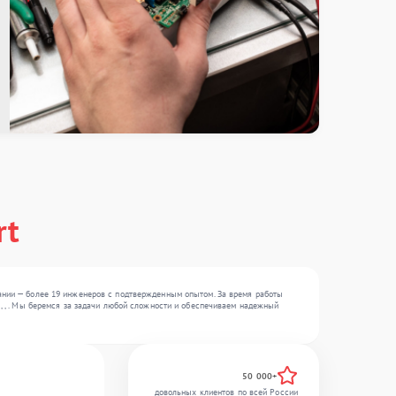
rt
пании — более 19 инженеров с подтвержденным опытом. За время работы
 , , . Мы беремся за задачи любой сложности и обеспечиваем надежный
50 000+
довольных клиентов по всей России