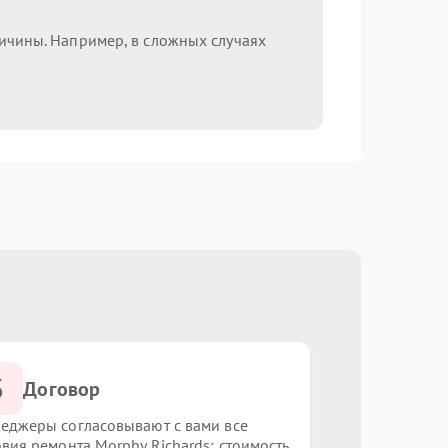
ричины. Например, в сложных случаях
3
Договор
еджеры согласовывают с вами все
овия ремонта Morphy Richards: стоимость,