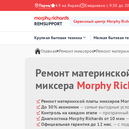
Пермь
4.9 на Яндекс
Ежедневно с 9:30 до 20
Сервисный центр Morphy Rich
REMSUPPORT
Крупная бытовая техника
Мелкая бытовая т
Главная
Ремонт миксеров
Ремонт материн
Ремонт материнско
миксера
Morphy Ric
Ремонт материнской платы миксеров Morp
До 30% экономии
— самые выгодные усл
Контроль на каждом этапе
— прозрачный
Диагностика Morphy Richards от 10 мин
—
Официальная гарантия до 12 мес.
— с под