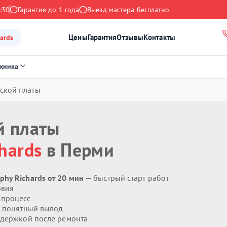
:30
Гарантия до 1 года
Выезд мастера бесплатно
Цены
Гарантия
Отзывы
Контакты
ards
ехника
ской платы
й платы
hards
в Перми
hy Richards от 20 мин
— быстрый старт работ
овия
 процесс
 понятный вывод
держкой после ремонта