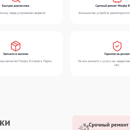
Быстрая диагностика
Срочный ремонт Morphy R
ичину перед устранением дефекта.
Большинство устройств ремонтируются 
Запчасти в наличии
Гарантия на ремонт
лад запчастей Morphy Richards в Перми.
На все запчасти и услуги мы предостав
мес.
ики
Срочный ремонт