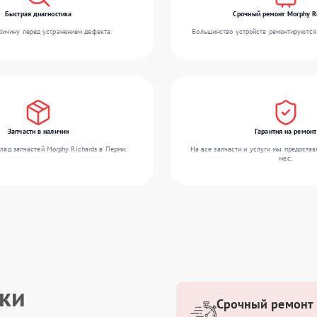
Быстрая диагностика
Срочный ремонт Morphy R
ичину перед устранением дефекта.
Большинство устройств ремонтируются 
Запчасти в наличии
Гарантия на ремонт
лад запчастей Morphy Richards в Перми.
На все запчасти и услуги мы предостав
мес.
ики
Срочный ремонт