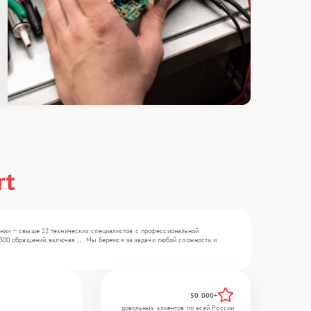
rt
ании — свыше 22 технических специалистов с профессиональной
00 обращений, включая , , . Мы беремся за задачи любой сложности и
50 000+
довольных клиентов по всей России