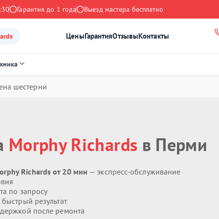
:30
Гарантия до 1 года
Выезд мастера бесплатно
Цены
Гарантия
Отзывы
Контакты
ards
ехника
ена шестерни
а
Morphy Richards
в Перми
rphy Richards от 20 мин
— экспресс-обслуживание
овия
та по запросу
 быстрый результат
держкой после ремонта