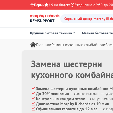
Пермь
4.9 на Яндекс
Ежедневно с 9:30 до 20
Сервисный центр Morphy Rich
REMSUPPORT
Крупная бытовая техника
Мелкая бытовая т
Главная
Ремонт кухонных комбайнов
Зам
Замена шестерни
кухонного комбайн
Замена шестерни кухонных комбайнов Mo
До 30% экономии
— самые выгодные усл
Контроль на каждом этапе
— статус ремон
Диагностика Morphy Richards от 10 мин
—
Официальная гарантия до 12 мес.
— с под