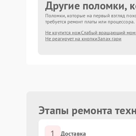
Другие поломки, 
Поломки, которые на первый взгляд похо
требуется ремонт платы или процессора.
Не крутится нож
Слабый вращающий мом
Не реагирует на кнопки
Запах гари
Этапы ремонта техн
1
Доставка