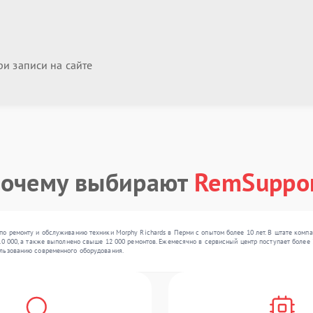
и записи на сайте
очему выбирают
RemSuppo
по ремонту и обслуживанию техники Morphy Richards в Перми с опытом более 10 лет. В штате комп
0 000, а также выполнено свыше 12 000 ремонтов. Ежемесячно в сервисный центр поступает более 3
льзованию современного оборудования.