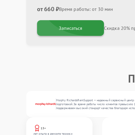
от 660 ₽
Время работы: от 30 мин
Записаться
Скидка 20% пр
П
Morphy RichardsRemSupport — надежный сервисный центр 
подготовкой. За время работы число клиентов превысило 1
поддерживаем высокий стандарт качества благодаря испо
13+
лет опыта в ремонте техники