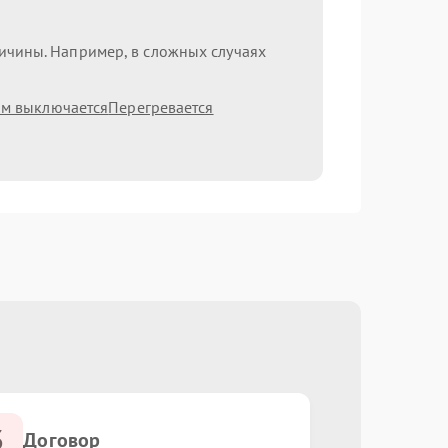
ричины. Например, в сложных случаях
ам выключается
Перегревается
3
Договор