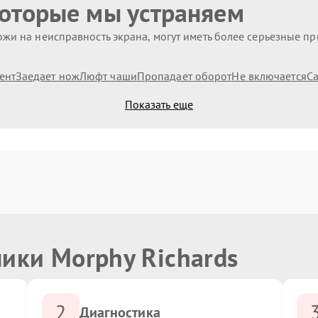
которые мы устраняем
жи на неисправность экрана, могут иметь более серьезные п
ент
Заедает нож
Люфт чаши
Пропадает оборот
Не включается
С
Показать еще
ики Morphy Richards
2
Диагностика