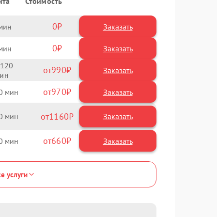
нта
Стоимость
0
Заказать
0
Заказать
120
990
970
0
1160
0
660
0
се услуги