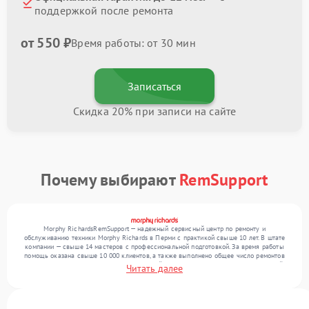
поддержкой после ремонта
от 550 ₽
Время работы: от 30 мин
Записаться
Скидка 20% при записи на сайте
Почему выбирают
RemSupport
Morphy RichardsRemSupport — надежный сервисный центр по ремонту и
обслуживанию техники Morphy Richards в Перми с практикой свыше 10 лет. В штате
компании — свыше 14 мастеров с профессиональной подготовкой. За время работы
помощь оказана свыше 10 000 клиентов, а также выполнено общее число ремонтов
превысило 12 000. Ежемесячно в сервисный центр поступает более 300 обращений,
Читать далее
включая , , . Мы работаем с широким спектром неисправностей и гарантируем
высокое качество обслуживания благодаря отлаженным процессам ремонта.