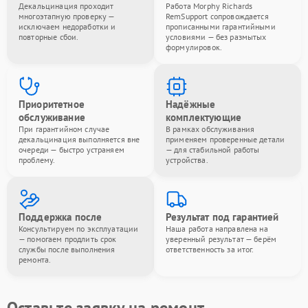
Декальцинация проходит
Работа Morphy Richards
многоэтапную проверку —
RemSupport сопровождается
исключаем недоработки и
прописанными гарантийными
повторные сбои.
условиями — без размытых
формулировок.
Приоритетное
Надёжные
обслуживание
комплектующие
При гарантийном случае
В рамках обслуживания
декальцинация выполняется вне
применяем проверенные детали
очереди — быстро устраняем
— для стабильной работы
проблему.
устройства.
Поддержка после
Результат под гарантией
Консультируем по эксплуатации
Наша работа направлена на
— помогаем продлить срок
уверенный результат — берём
службы после выполнения
ответственность за итог.
ремонта.
Оставьте заявку на ремонт