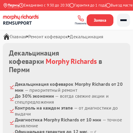
а Яндекс
Пермь
Ежедневно с 9:30 до 20:30
Гарантия до 1 года
Выезд мастера
Заявка
REMSUPPORT
Позвонить
Главная
Ремонт кофеварок
Декальцинация
Декальцинация
кофеварки
Morphy Richards
в
Перми
Декальцинация кофеварок Morphy Richards от 20
мин
— приоритетный ремонт
До 30% экономии
— всегда свежие акции и
спецпредложения
Контроль на каждом этапе
— от диагностики до
выдачи
Диагностика Morphy Richards от 10 мин
— точное
выявление
Официальная гарантия до 12 мес.
— с