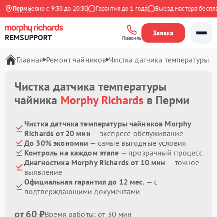
Ежедневно с 9:30 до 20:30
Пермь
Гарантия до 1 года
Выезд мастера бесплатн
Заявка
REMSUPPORT
Позвонить
Главная
Ремонт чайников
Чистка датчика температуры
Чистка датчика температуры
чайника
Morphy Richards
в Перми
Чистка датчика температуры чайников Morphy
Richards от 20 мин
— экспресс-обслуживание
До 30% экономии
— самые выгодные условия
Контроль на каждом этапе
— прозрачный процесс
Диагностика Morphy Richards от 10 мин
— точное
выявление
Официальная гарантия до 12 мес.
— с
подтверждающими документами
от 60 ₽
Время работы: от 30 мин