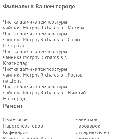
Филиалы в Вашем городе
Чистка датчика температуры
чайника Morphy Richards в г.
Москва
Чистка датчика температуры
чайника Morphy Richards в г.
Санкт-
Петербург
Чистка датчика температуры
чайника Morphy Richards в г.
Краснодар
Чистка датчика температуры
чайника Morphy Richards в г.
Ростов-
на-Дону
Чистка датчика температуры
чайника Morphy Richards в г.
Нижний
Новгород
Чистка датчика температуры
Ремонт
чайника Morphy Richards в г.
Новосибирск
Пылесосов
Чайников
Чистка датчика температуры
Парогенераторов
Пароварок
чайника Morphy Richards в г.
Кофеварок
Отпаривателей
Екатеринбург
Кухонных комбайнов
Термопотов