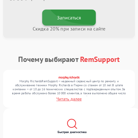
Записаться
Скидка 20% при записи на сайте
Почему выбирают
RemSupport
Morphy RichardsRemSupport — надежный сервисный центр по ремонту и
обслуживанию техники Morphy Richards в Перми со стажем от 10 лет. В штате
компании — от 10 до 16 технических специалистов с подтвержденным опытом. За
время работы обслужено более 10 000 клиентов, а также выполнено общее число
ремонтов превысило 12 000. Ежемесячно в сервисный центр поступает более 300
Читать далее
устройств, включая , , . Мы выполняем ремонт различного уровня сложности и
гарантируем высокое качество обслуживания благодаря опыту команды.
Быстрая диагностика